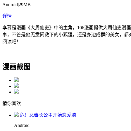
Android
|
29MB
详情
李慕是漫画《大周仙吏》中的主角，106漫画提供大周仙吏漫
事，不管是他无意间救下的小狐狸，还是身边成群的美女，都对
阅读吧！
漫画截图
猜你喜欢
危！恶毒长公主开始恋爱脑
Android