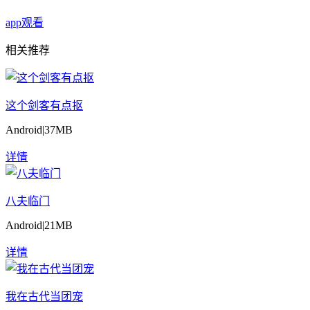
app观看
相关推荐
这个剑客有点抠
Android
|
37MB
详情
八夫临门
Android
|
21MB
详情
我在古代当团宠