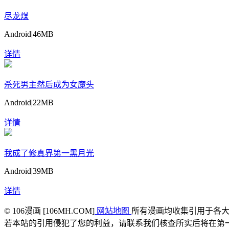
尽龙煤
Android
|
46MB
详情
杀死男主然后成为女魔头
Android
|
22MB
详情
我成了修真界第一黑月光
Android
|
39MB
详情
© 106漫画 [106MH.COM]
网站地图
所有漫画均收集引用于各
若本站的引用侵犯了您的利益，请联系我们核查所实后将在第