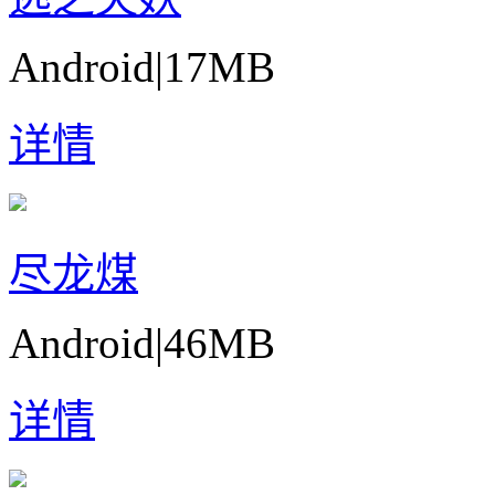
Android
|
17MB
详情
尽龙煤
Android
|
46MB
详情