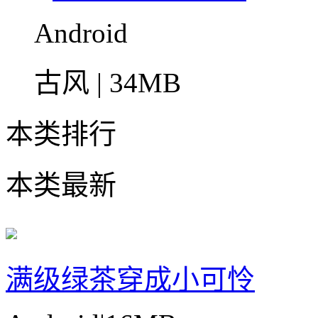
Android
古风 | 34MB
本类排行
本类最新
满级绿茶穿成小可怜