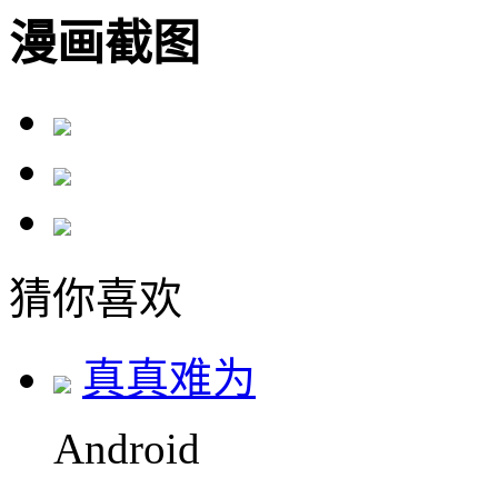
漫画截图
猜你喜欢
真真难为
Android