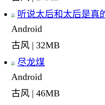
听说太后和太后是真
Android
古风 | 32MB
尽龙煤
Android
古风 | 46MB