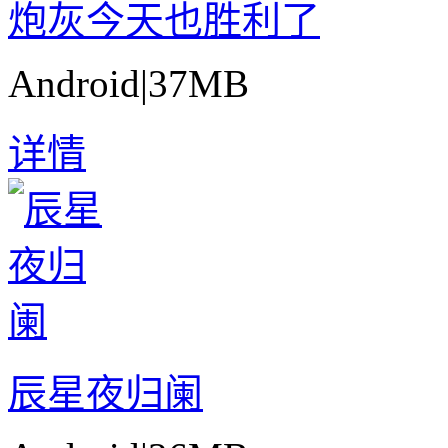
炮灰今天也胜利了
Android
|
37MB
详情
辰星夜归阑