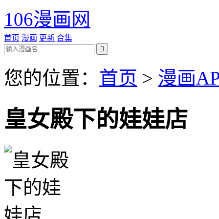
106漫画网
首页
漫画
更新
合集

您的位置：
首页
>
漫画AP
皇女殿下的娃娃店