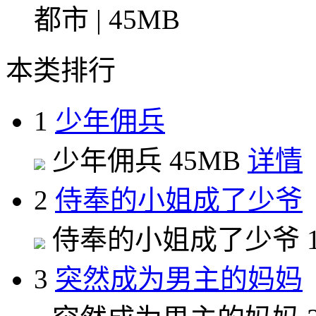
都市 | 45MB
本类排行
1
少年佣兵
少年佣兵
45MB
详情
2
侍奉的小姐成了少爷
侍奉的小姐成了少爷
3
突然成为男主的妈妈