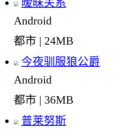
暧昧关系
Android
都市 | 24MB
今夜驯服狼公爵
Android
都市 | 36MB
普莱努斯