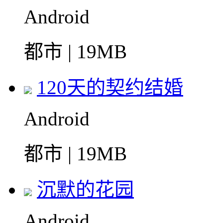
Android
都市 | 19MB
120天的契约结婚
Android
都市 | 19MB
沉默的花园
Android