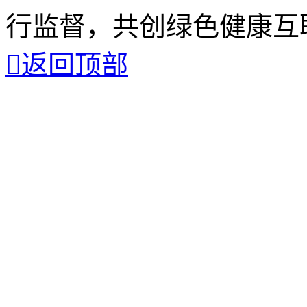
行监督，共创绿色健康互

返回顶部