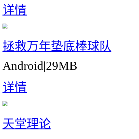
详情
拯救万年垫底棒球队
Android
|
29MB
详情
天堂理论