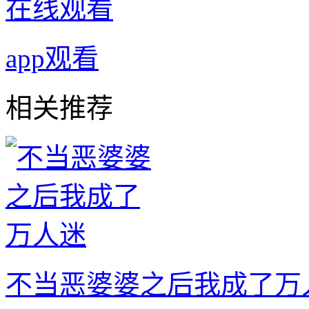
在线观看
app观看
相关推荐
不当恶婆婆之后我成了万