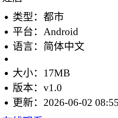
类型：都市
平台：Android
语言：简体中文
大小：17MB
版本：v1.0
更新：2026-06-02 08:55