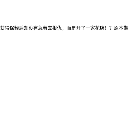
在获得保释后却没有急着去报仇，而是开了一家花店！？原本期