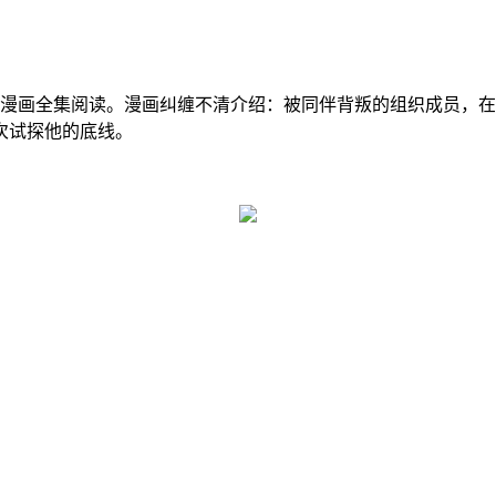
清漫画全集阅读。漫画纠缠不清介绍：被同伴背叛的组织成员，
次试探他的底线。