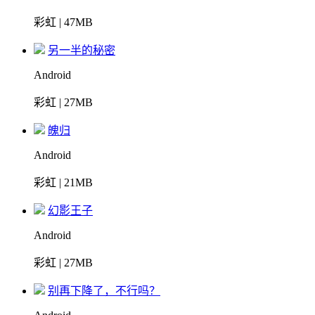
彩虹 | 47MB
另一半的秘密
Android
彩虹 | 27MB
魄归
Android
彩虹 | 21MB
幻影王子
Android
彩虹 | 27MB
别再下降了，不行吗？