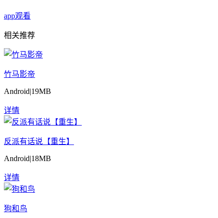
app观看
相关推荐
竹马影帝
Android
|
19MB
详情
反派有话说【重生】
Android
|
18MB
详情
狗和鸟