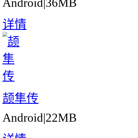
Android
|
36MB
详情
颉隼传
Android
|
22MB