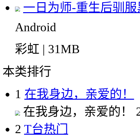
一日为师-重生后驯服
Android
彩虹 | 31MB
本类排行
1
在我身边，亲爱的！
在我身边，亲爱的！
2
T台热门