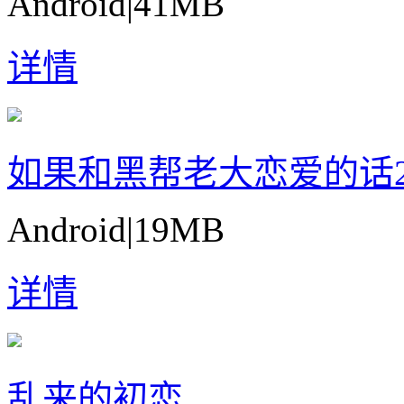
Android
|
41MB
详情
如果和黑帮老大恋爱的话
Android
|
19MB
详情
乱来的初恋