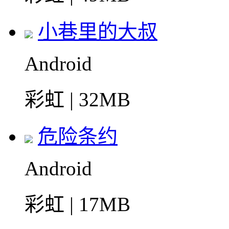
小巷里的大叔
Android
彩虹 | 32MB
危险条约
Android
彩虹 | 17MB