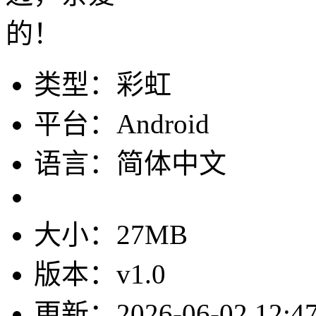
类型：彩虹
平台：Android
语言：简体中文
大小：27MB
版本：v1.0
更新：2026-06-02 12:47