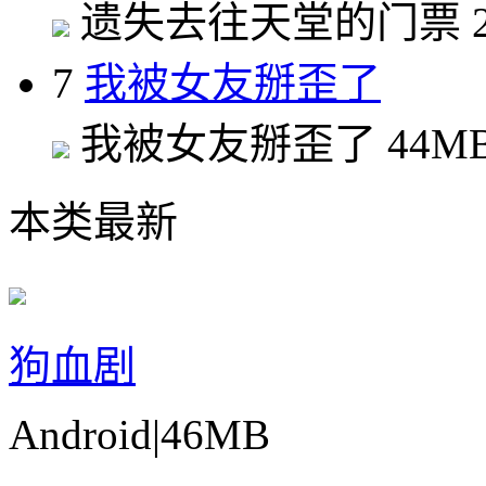
遗失去往天堂的门票
7
我被女友掰歪了
我被女友掰歪了
44M
本类最新
狗血剧
Android
|
46MB