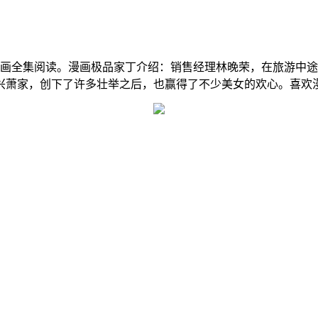
漫画全集阅读。漫画极品家丁介绍：销售经理林晚荣，在旅游中
萧家，创下了许多壮举之后，也赢得了不少美女的欢心。喜欢漫