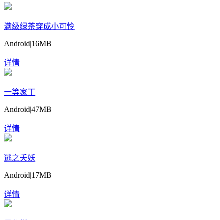
满级绿茶穿成小可怜
Android
|
16MB
详情
一等家丁
Android
|
47MB
详情
逃之夭妖
Android
|
17MB
详情