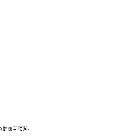
色健康互联网。