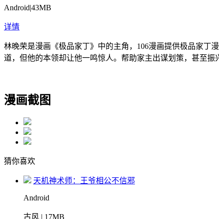
Android
|
43MB
详情
林晚荣是漫画《极品家丁》中的主角，106漫画提供极品家丁
道，但他的本领却让他一鸣惊人。帮助家主出谋划策，甚至振兴
漫画截图
猜你喜欢
天机神术师：王爷相公不信邪
Android
古风 | 17MB