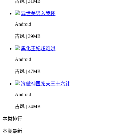
古风 | 31MB
异世美男入我怀
Android
古风 | 39MB
黑化王妃超难哄
Android
古风 | 47MB
冷傲神医宠夫三十六计
Android
古风 | 34MB
本类排行
本类最新