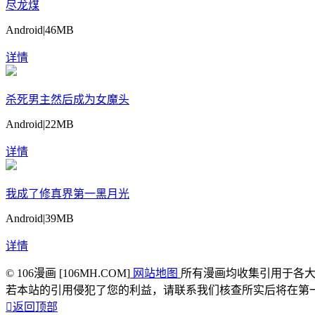
尽龙煤
Android
|
46MB
详情
杀死男主然后成为女魔头
Android
|
22MB
详情
我成了修真界第一黑月光
Android
|
39MB
详情
© 106漫画 [106MH.COM]
网站地图
所有漫画均收集引用于各
若本站的引用侵犯了您的利益，请联系我们核查所实后将在第

返回顶部