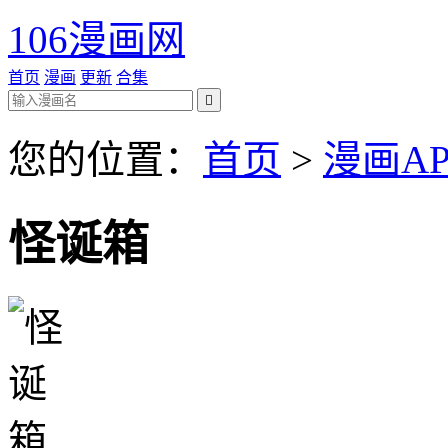
106漫画网
首页
漫画
更新
合集

您的位置：
首页
>
漫画AP
怪诞箱