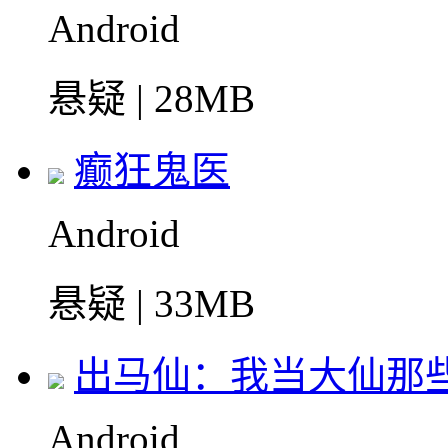
Android
悬疑 | 28MB
癫狂鬼医
Android
悬疑 | 33MB
出马仙：我当大仙那
Android