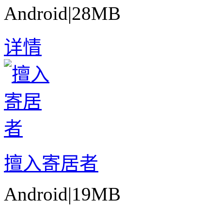
Android
|
28MB
详情
擅入寄居者
Android
|
19MB