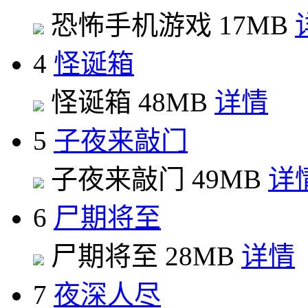
恐怖手机游戏
17MB
4
怪诞箱
怪诞箱
48MB
详情
5
子夜来敲门
子夜来敲门
49MB
详
6
尸期将至
尸期将至
28MB
详情
7
夜深人尽