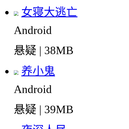
女寝大逃亡
Android
悬疑 | 38MB
养小鬼
Android
悬疑 | 39MB