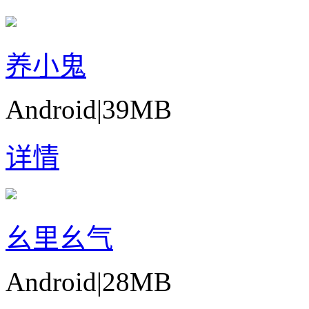
养小鬼
Android
|
39MB
详情
幺里幺气
Android
|
28MB