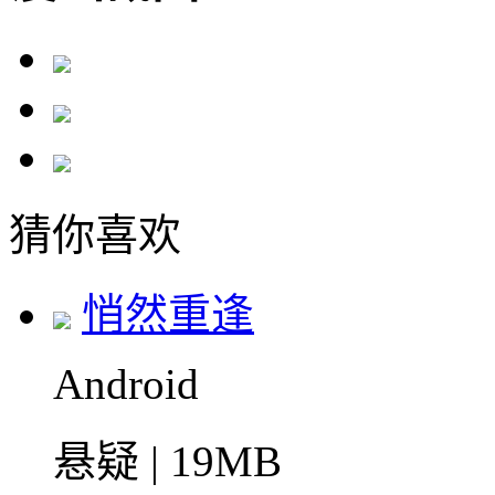
猜你喜欢
悄然重逢
Android
悬疑 | 19MB