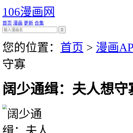
106漫画网
首页
漫画
更新
合集

您的位置：
首页
>
漫画AP
守寡
阔少通缉：夫人想守