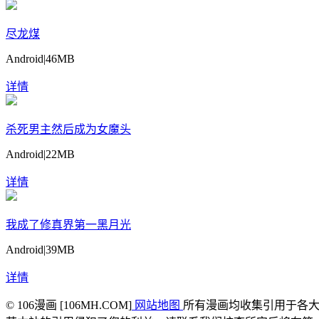
尽龙煤
Android
|
46MB
详情
杀死男主然后成为女魔头
Android
|
22MB
详情
我成了修真界第一黑月光
Android
|
39MB
详情
© 106漫画 [106MH.COM]
网站地图
所有漫画均收集引用于各