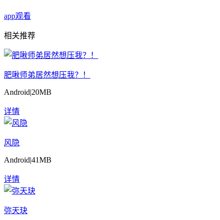
app观看
相关推荐
肥啾师弟居然想压我？！
Android
|
20MB
详情
风隐
Android
|
41MB
详情
弥天玦