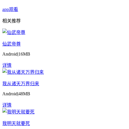
app观看
相关推荐
仙武帝尊
Android
|
16MB
详情
我从诸天万界归来
Android
|
48MB
详情
我明天就要死