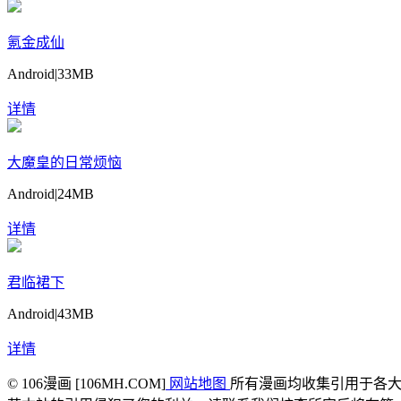
氪金成仙
Android
|
33MB
详情
大魔皇的日常烦恼
Android
|
24MB
详情
君临裙下
Android
|
43MB
详情
© 106漫画 [106MH.COM]
网站地图
所有漫画均收集引用于各