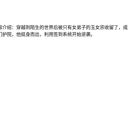
容介绍：穿越到陌生的世界后被只有女弟子的玉女宗收留了，成
门护院，他挺身而出，利用签到系统开始逆袭。