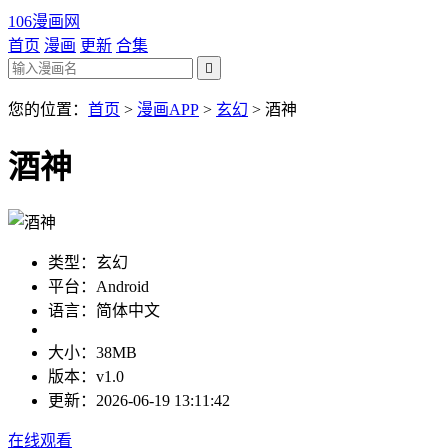
106漫画网
首页
漫画
更新
合集

您的位置：
首页
>
漫画APP
>
玄幻
>
酒神
酒神
类型：玄幻
平台：Android
语言：简体中文
大小：38MB
版本：v1.0
更新：2026-06-19 13:11:42
在线观看