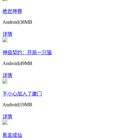
绝世神尊
Android
|
38MB
详情
神级契约：开局一只猫
Android
|
49MB
详情
不小心加入了魔门
Android
|
19MB
详情
氪金成仙