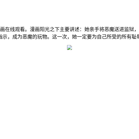
漫画在线观看。漫画阳光之下主要讲述：她亲手将恶魔送进监狱
示，成为恶魔的玩物。这一次，她一定要为自己所受的所有耻辱