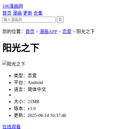
106漫画网
首页
漫画
更新
合集

您的位置：
首页
>
漫画APP
>
恋爱
>
阳光之下
阳光之下
类型：恋爱
平台：Android
语言：简体中文
大小：21MB
版本：v1.0
更新：2025-06-14 16:37:46
在线观看