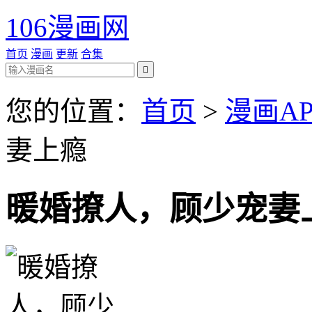
106漫画网
首页
漫画
更新
合集

您的位置：
首页
>
漫画AP
妻上瘾
暖婚撩人，顾少宠妻