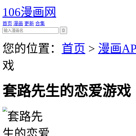
106漫画网
首页
漫画
更新
合集

您的位置：
首页
>
漫画AP
戏
套路先生的恋爱游戏