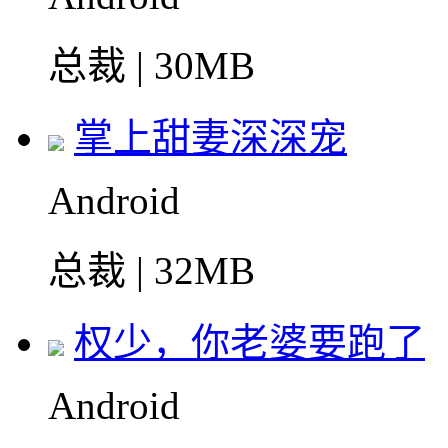
总裁 | 30MB
掌上甜妻深深宠
Android
总裁 | 32MB
权少，你老婆要跑了
Android