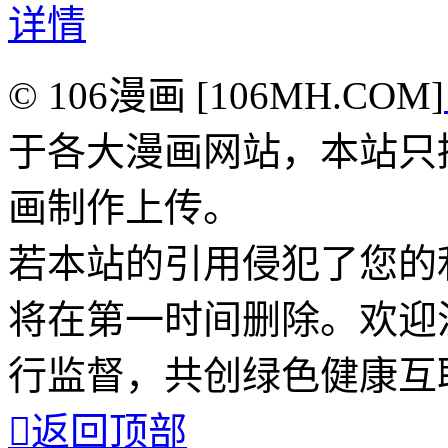
详情
© 106漫画 [106MH.COM]
于各大漫画网站，本站只
画制作上传。
若本站的引用侵犯了您的
将在第一时间删除。欢迎
行监督，共创绿色健康互

返回顶部