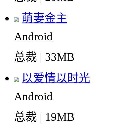
萌妻金主
Android
总裁 | 33MB
以爱情以时光
Android
总裁 | 19MB