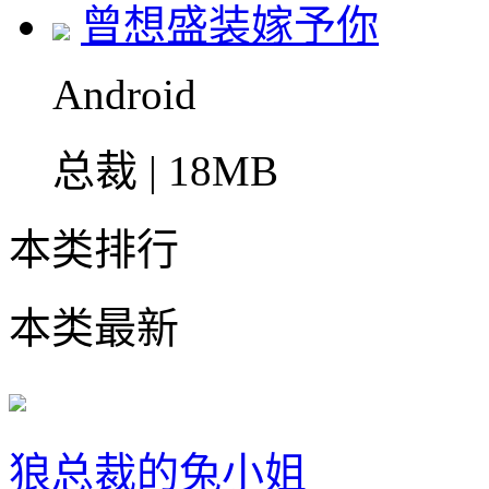
曾想盛装嫁予你
Android
总裁 | 18MB
本类排行
本类最新
狼总裁的兔小姐